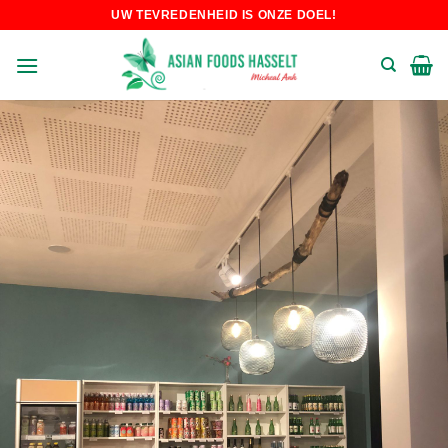
Skip
UW TEVREDENHEID IS ONZE DOEL!
to
content