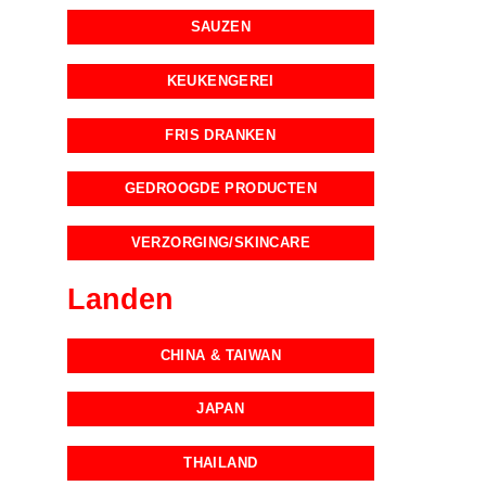
SAUZEN
KEUKENGEREI
FRIS DRANKEN
GEDROOGDE PRODUCTEN
VERZORGING/SKINCARE
Landen
CHINA & TAIWAN
JAPAN
THAILAND