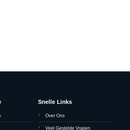
e
Snelle Links
Over Ons
e
Veel Gestelde Vragen