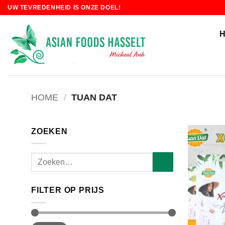
Skip
UW TEVREDENHEID IS ONZE DOEL!
to
content
HOME
/
TUAN DAT
ZOEKEN
Zoeken
naar:
FILTER OP PRIJS
Min.
Max.