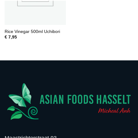
Rice Vinegar 500ml Uchibori
€
7,95
Maastrichterstraat 93,