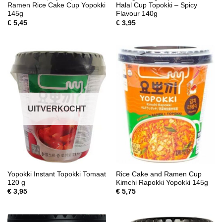
Ramen Rice Cake Cup Yopokki
Halal Cup Topokki – Spicy
145g
Flavour 140g
€
5,45
€
3,95
UITVERKOCHT
Yopokki Instant Topokki Tomaat
Rice Cake and Ramen Cup
120 g
Kimchi Rapokki Yopokki 145g
€
3,95
€
5,75