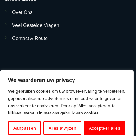
Over Ons
Veel Gestelde Vragen
Contact & Route
We waarderen uw privacy
We gebruiken cookies om uw browse-ervaring te verbeteren,
© 2026 Asian Foods Hasselt
gepersonaliseerde advertenties of inhoud weer te geven en
ons verkeer te analyseren. Door op ‘Alles accepteren’ te
ALGEMENE VOORWAARDEN
VERZEND & RETOURBELEID
klikken, stemt u in met ons gebruik van cookies.
Aanpassen
Alles afwijzen
Accepteer alles