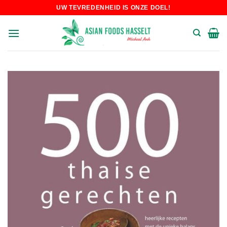
Skip
UW TEVREDENHEID IS ONZE DOEL!
to
content