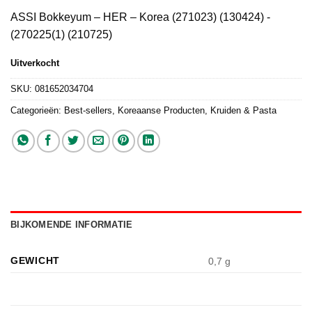
ASSI Bokkeyum – HER – Korea (271023) (130424) -
(270225(1) (210725)
Uitverkocht
SKU:
081652034704
Categorieën:
Best-sellers
,
Koreaanse Producten
,
Kruiden & Pasta
BIJKOMENDE INFORMATIE
GEWICHT
0,7 g