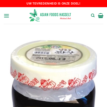
Skip
UW TEVREDENHEID IS ONZE DOEL!
to
content