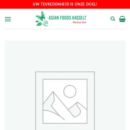
Skip
UW TEVREDENHEID IS ONZE DOEL!
to
content