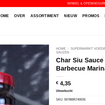
WINKEL & OPENINGSUR
HOME
OVER
ASSORTIMENT
NIEUW
PROMOS
HOME
/
SUPERMARKT VOEDI
SAUZEN
Char Siu Sauce
Barbecue Mari
4,35
€
Uitverkocht
SKU:
0078895740035