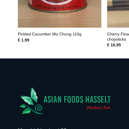
Cherry Flow
Pickled Cucumber Wu Chung 110g
chopsticks
€
1,99
€
16,95