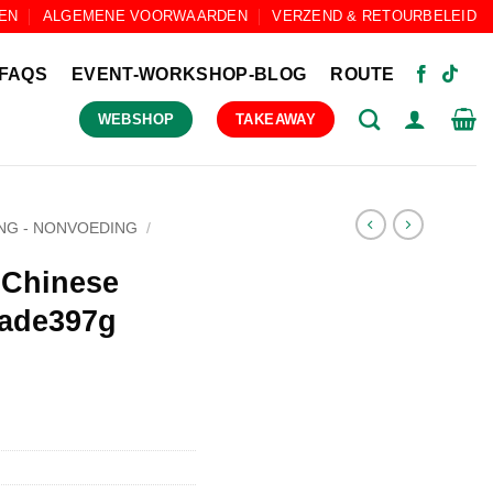
EN
ALGEMENE VOORWAARDEN
VERZEND & RETOURBELEID
FAQS
EVENT-WORKSHOP-BLOG
ROUTE
WEBSHOP
TAKEAWAY
NG - NONVOEDING
/
 Chinese
nade397g