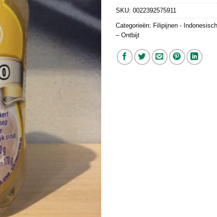
SKU:
0022392575911
Categorieën:
Filipijnen - Indonesis
– Ontbijt