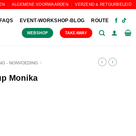
EN
ALGEMENE VOORWAARDEN
VERZEND & RETOURBELEID
FAQS
EVENT-WORKSHOP-BLOG
ROUTE
WEBSHOP
TAKEAWAY
NG - NONVOEDING
/
up Monika