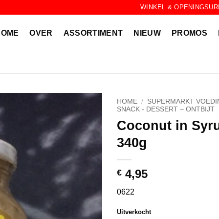
WINKEL & OPENINGSUR
HOME
OVER
ASSORTIMENT
NIEUW
PROMOS
HOME
/
SUPERMARKT VOEDI
SNACK - DESSERT – ONTBIJT
Coconut in Syr
340g
4,95
€
0622
Uitverkocht