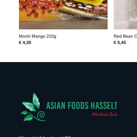
Mochi Mango 210g
Red Bean C
€
4,35
€
5,45