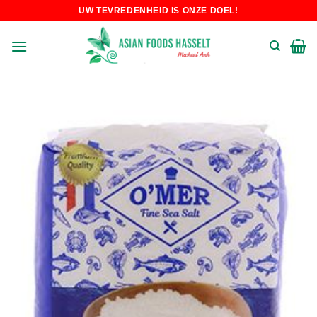
Skip
UW TEVREDENHEID IS ONZE DOEL!
to
content