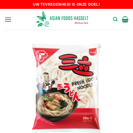
Skip
UW TEVREDENHEID IS ONZE DOEL!
to
content