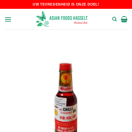
Skip
UW TEVREDENHEID IS ONZE DOEL!
to
content