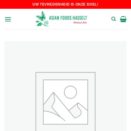
Skip
UW TEVREDENHEID IS ONZE DOEL!
to
content