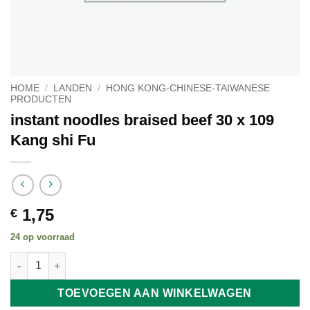
HOME
/
LANDEN
/
HONG KONG-CHINESE-TAIWANESE
PRODUCTEN
instant noodles braised beef 30 x 109
Kang shi Fu
1,75
€
24 op voorraad
instant noodles braised beef 30 x 109 Kang shi Fu aantal
TOEVOEGEN AAN WINKELWAGEN