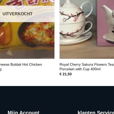
UITVERKOCHT
eese Buldak Hot Chicken
Royal Cherry Sakura Flowers Tea
g
Porcelain with Cup 400ml
€
21,50
Mijn Account
klanten Servic