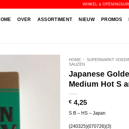
WINKEL & OPENINGSUR
HOME
OVER
ASSORTIMENT
NIEUW
PROMOS
HOME
/
SUPERMARKT VOEDI
SAUZEN
Japanese Golde
Medium Hot S a
4,25
€
S B – HS – Japan
(240325)(070726)(3)