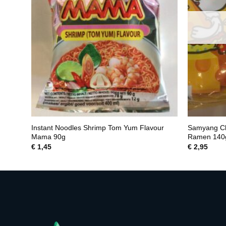
tioner
Instant Noodles Shrimp Tom Yum Flavour
Samyang Ch
Mama 90g
Ramen 140
€
1,45
€
2,95