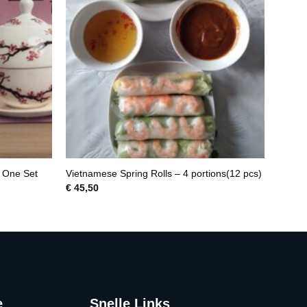
 One Set
Vietnamese Spring Rolls – 4 portions(12 pcs)
€
45,50
e
Snelle Links