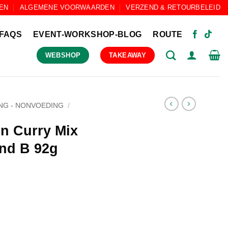
EN
ALGEMENE VOORWAARDEN
VERZEND & RETOURBELEID
FAQS
EVENT-WORKSHOP-BLOG
ROUTE
WEBSHOP
TAKEAWAY
NG - NONVOEDING
/
n Curry Mix
nd B 92g