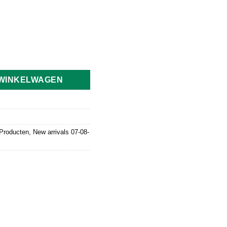
dium Hot S and B 92g aantal
 WINKELWAGEN
Producten
,
New arrivals 07-08-