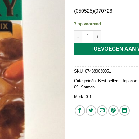
(050525)(070726
3 op voorraad
Japanese Golden Curry Mix Me
TOEVOEGEN AAN
SKU:
074880030051
Categorieën:
Best-sellers
,
Japanse 
09
,
Sauzen
Merk:
SB