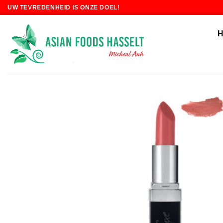
Skip
UW TEVREDENHEID IS ONZE DOEL!
to
content