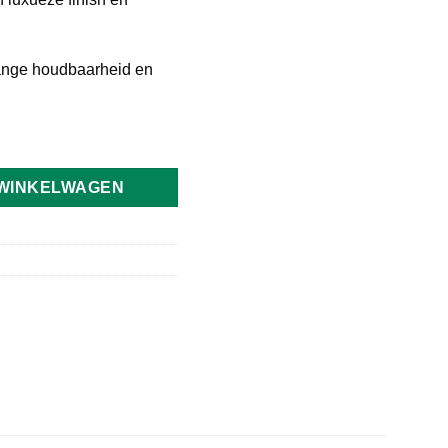
lange houdbaarheid en
3,5 g aantal
 WINKELWAGEN