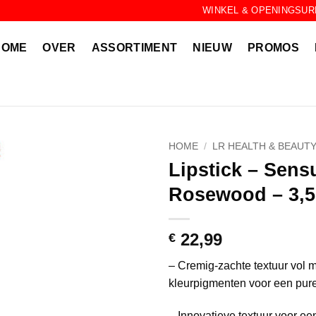
WINKEL & OPENINGSUR
HOME
OVER
ASSORTIMENT
NIEUW
PROMOS
HOME
/
LR HEALTH & BEAUT
Lipstick – Sens
Rosewood – 3,5
22,99
€
– Cremig-zachte textuur vol m
kleurpigmenten voor een pure
– Innovatieve textuur voor ee