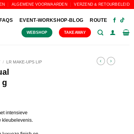
EN
ALGEMENE VOORWAARDEN
VERZEND & RETOURBELEID
FAQS
EVENT-WORKSHOP-BLOG
ROUTE
WEBSHOP
TAKEAWAY
Y
/
LR MAKE-UPS LIP
ual
 g
et intensieve
 kleubelevenis.
n luxueze finish en