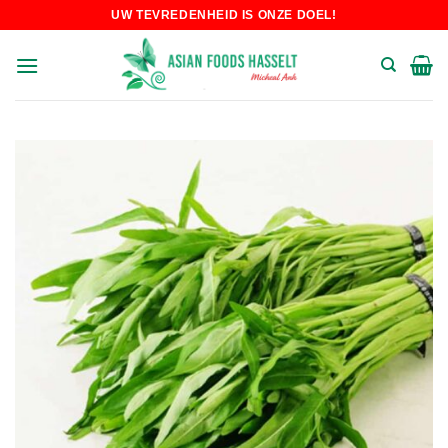
Skip
UW TEVREDENHEID IS ONZE DOEL!
to
content