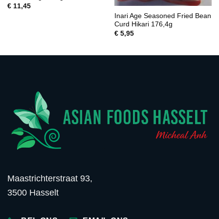
€
11,45
Inari Age Seasoned Fried Bean
Curd Hikari 176,4g
€
5,95
Maastrichterstraat 93,
3500 Hasselt