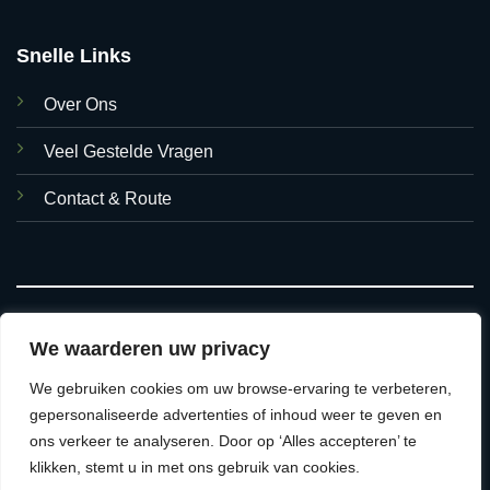
Snelle Links
Over Ons
Veel Gestelde Vragen
Contact & Route
We waarderen uw privacy
We gebruiken cookies om uw browse-ervaring te verbeteren,
© 2026 Asian Foods Hasselt
gepersonaliseerde advertenties of inhoud weer te geven en
ons verkeer te analyseren. Door op ‘Alles accepteren’ te
ALGEMENE VOORWAARDEN
VERZEND & RETOURBELEID
klikken, stemt u in met ons gebruik van cookies.