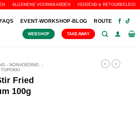
EN
ALGEMENE VOORWAARDEN
VERZEND & RETOURBELEID
FAQS
EVENT-WORKSHOP-BLOG
ROUTE
WEBSHOP
TAKEAWAY
NG - NONVOEDING
/
 TOPOKKI
tir Fried
um 100g