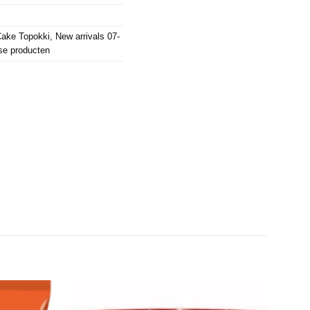
Cake Topokki
,
New arrivals 07-
se producten