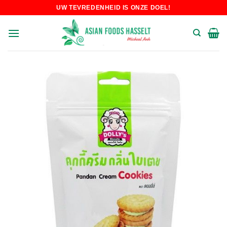
Skip
UW TEVREDENHEID IS ONZE DOEL!
to
content