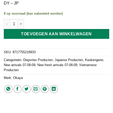
DY – JP
8 op voorraad (kan nabesteld worden)
Sushi Ebi 3L 165g aantal
TOEVOEGEN AAN WINKELWAGEN
SKU:
8717755218933
Categorieën:
Diepvries Producten
,
Japanse Producten
,
Keukengerei
,
New arrivals 07-08-09
,
New fresh arrivals 07-08-09
,
Vietnamese
Producten
Merk:
Okaya