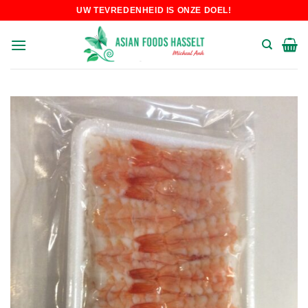
Skip
UW TEVREDENHEID IS ONZE DOEL!
to
content