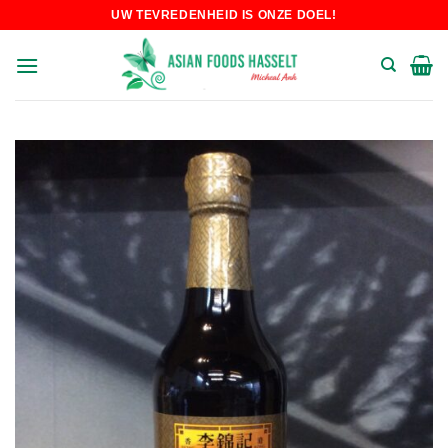
Skip
UW TEVREDENHEID IS ONZE DOEL!
to
content