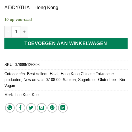
AE/DY/THA – Hong Kong
10 op voorraad
Premium Light Soy Sauce Lee Kum Kee 500ml aantal
TOEVOEGEN AAN WINKELWAGEN
SKU:
078895126396
Categorieën:
Best-sellers
,
Halal
,
Hong Kong-Chinese-Taiwanese
producten
,
New arrivals 07-08-09
,
Sauzen
,
Sugarfree - Glutenfree - Bio -
Vegan
Merk:
Lee Kum Kee