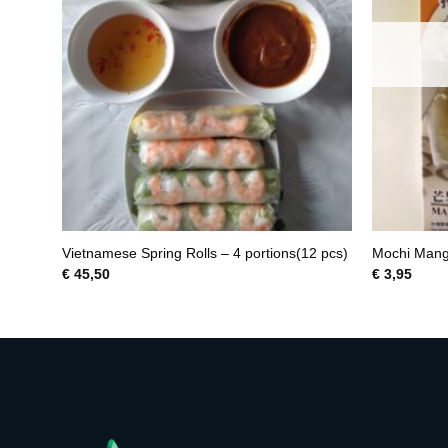
Bean
Vietnamese Spring Rolls – 4 portions(12 pcs)
Mochi Mang
140g
€
45,50
€
3,95