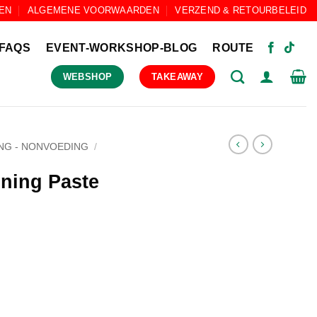
EN
ALGEMENE VOORWAARDEN
VERZEND & RETOURBELEID
FAQS
EVENT-WORKSHOP-BLOG
ROUTE
WEBSHOP
TAKEAWAY
NG - NONVOEDING
/
ning Paste