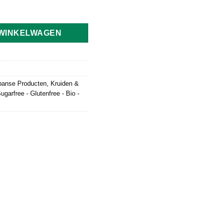
ri 400g aantal
 WINKELWAGEN
panse Producten
,
Kruiden &
ugarfree - Glutenfree - Bio -