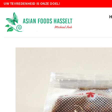
Skip
UW TEVREDENHEID IS ONZE DOEL!
to
content