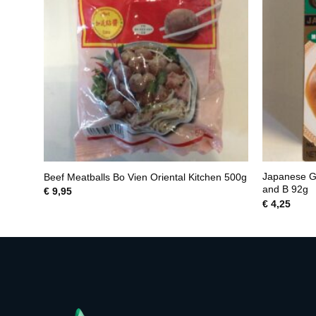
Japanese G
s
Beef Meatballs Bo Vien Oriental Kitchen 500g
and B 92g
€
9,95
€
4,25