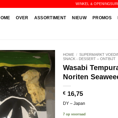
WINKEL & OPENINGSUR
HOME
OVER
ASSORTIMENT
NIEUW
PROMOS
HOME
/
SUPERMARKT VOEDI
SNACK - DESSERT – ONTBIJT
Wasabi Tempura
Noriten Seawee
16,75
€
DY – Japan
7 op voorraad