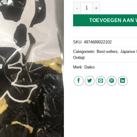
Wasabi Tempura Cracker Norit
TOEVOEGEN AAN
SKU:
4974689022102
Categorieën:
Best-sellers
,
Japanse 
Ontbijt
Merk:
Daiko