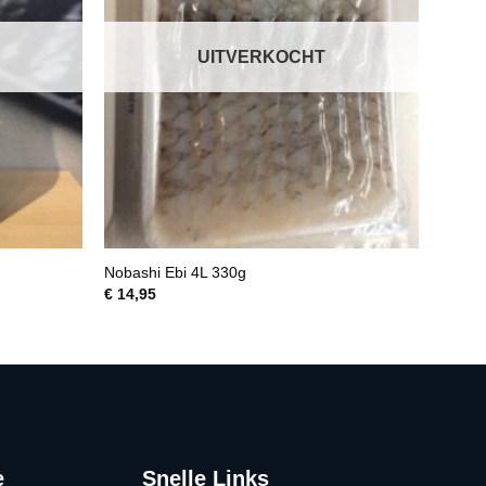
UITVERKOCHT
Nobashi Ebi 4L 330g
€
14,95
e
Snelle Links