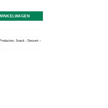
en Seaweed Daiko 300g aantal
 WINKELWAGEN
Producten
,
Snack - Dessert –