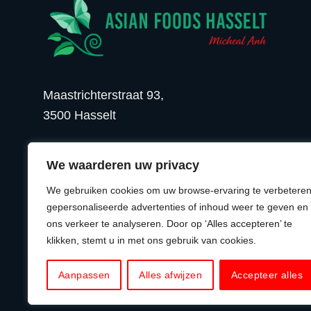
Maastrichterstraat 93,
3500 Hasselt
BEL ONS
EMAIL ONS
We waarderen uw privacy
We gebruiken cookies om uw browse-ervaring te verbeteren
gepersonaliseerde advertenties of inhoud weer te geven en
ons verkeer te analyseren. Door op ‘Alles accepteren’ te
© 2026 Asian Foods Hasselt
klikken, stemt u in met ons gebruik van cookies.
Aanpassen
Alles afwijzen
Accepteer alles