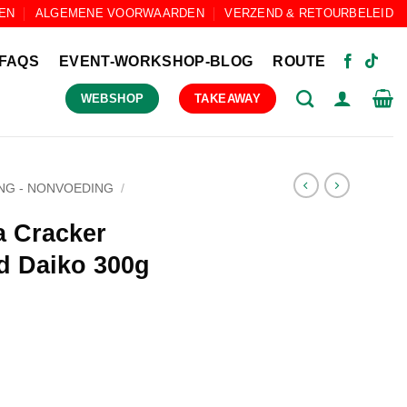
EN
ALGEMENE VOORWAARDEN
VERZEND & RETOURBELEID
FAQS
EVENT-WORKSHOP-BLOG
ROUTE
WEBSHOP
TAKEAWAY
NG - NONVOEDING
/
 Cracker
d Daiko 300g